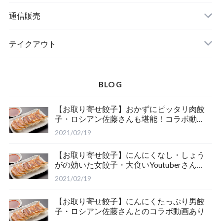
通信販売
冷凍餃子
テイクアウト
BLOG
【お取り寄せ餃子】おかずにピッタリ肉餃
子・ロシアン佐藤さんも堪能！コラボ動画
あり
2021/02/19
【お取り寄せ餃子】にんにくなし・しょう
がの効いた女餃子・大食いYoutuberさんと
のコラボ動画あり
2021/02/19
【お取り寄せ餃子】にんにくたっぷり男餃
子・ロシアン佐藤さんとのコラボ動画あり