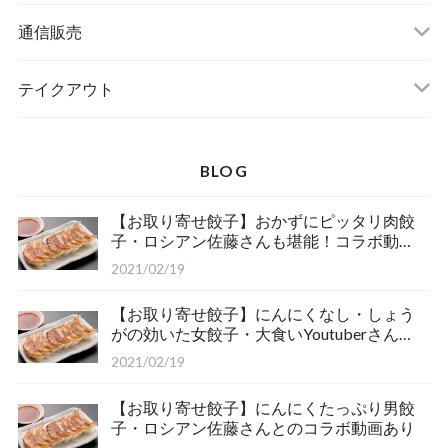
通信販売
冷凍餃子
テイクアウト
BLOG
【お取り寄せ餃子】おかずにピッタリ肉餃
子・ロシアン佐藤さんも堪能！コラボ動画
あり
2021/02/19
【お取り寄せ餃子】にんにくなし・しょう
がの効いた女餃子・大食いYoutuberさんと
のコラボ動画あり
2021/02/19
【お取り寄せ餃子】にんにくたっぷり男餃
子・ロシアン佐藤さんとのコラボ動画あり